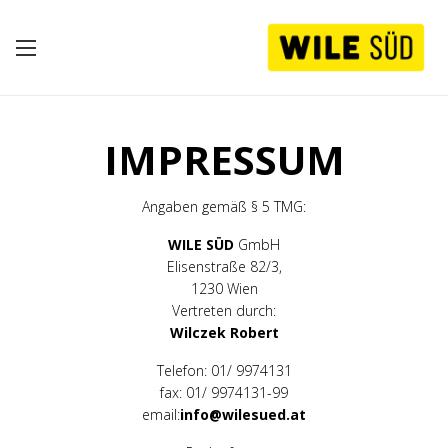
Skip
to
content
IMPRESSUM
Angaben gemäß § 5 TMG:
WILE SÜD
GmbH
Elisenstraße 82/3,
1230 Wien
Vertreten durch:
Wilczek Robert
Telefon: 01/ 9974131
fax: 01/ 9974131-99
email:
info@wilesued.at