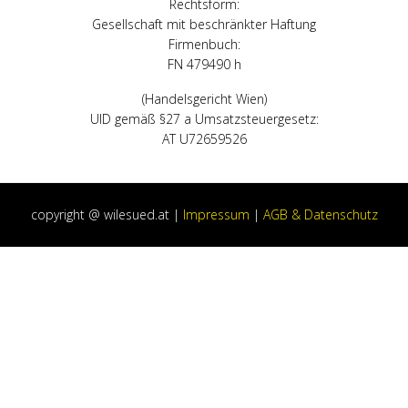
Rechtsform:
Gesellschaft mit beschränkter Haftung
Firmenbuch:
FN 479490 h
(Handelsgericht Wien)
UID gemäß §27 a Umsatzsteuergesetz:
AT U72659526
copyright @ wilesued.at |
Impressum
|
AGB & Datenschutz